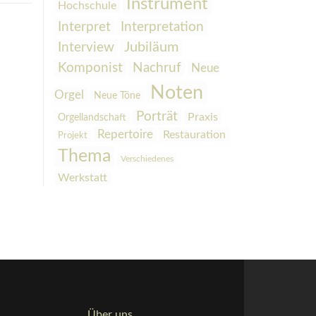
Instrument
Hochschule
Interpretation
Interpret
Interview
Jubiläum
Komponist
Nachruf
Neue
Noten
Orgel
Neue Töne
Porträt
Praxis
Orgellandschaft
Repertoire
Restauration
Projekt
Thema
Verschiedenes
Werkstatt
Über uns