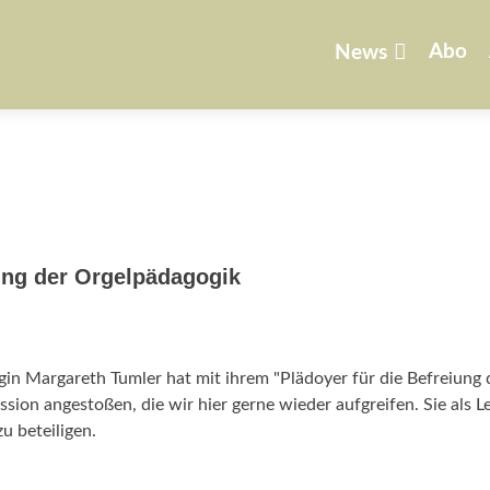
Zum
Inhalt
Abo
News
springen
rung der Orgelpädagogik
in Margareth Tumler hat mit ihrem "Plädoyer für die Befreiung 
sion angestoßen, die wir hier gerne wieder aufgreifen. Sie als Le
zu beteiligen.