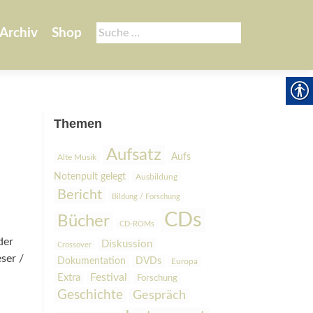
Suche
Archiv
Shop
nach:
Themen
Aufsatz
Aufs
Alte Musik
Notenpult gelegt
Ausbildung
Bericht
Bildung / Forschung
CDs
Bücher
CD-ROMs
der
Diskussion
Crossover
ser /
Dokumentation
DVDs
Europa
Festival
Extra
Forschung
Geschichte
Gespräch