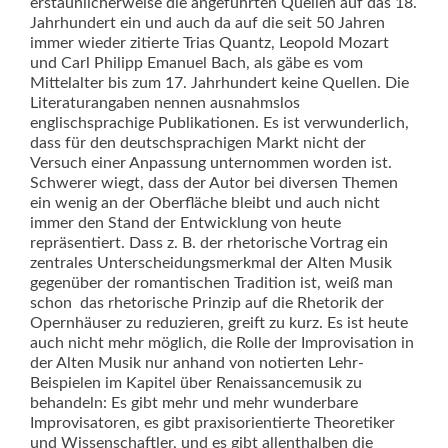
erstaunlicherweise die angeführten Quellen auf das 18.
Jahrhundert ein und auch da auf die seit 50 Jahren
immer wieder zitierte Trias Quantz, Leopold Mozart
und Carl Philipp Emanuel Bach, als gäbe es vom
Mittelalter bis zum 17. Jahrhundert keine Quellen. Die
Literaturangaben nennen ausnahmslos
englischsprachige Publikationen. Es ist verwunderlich,
dass für den deutschsprachigen Markt nicht der
Versuch einer Anpassung unternommen worden ist.
Schwerer wiegt, dass der Autor bei diversen Themen
ein wenig an der Oberfläche bleibt und auch nicht
immer den Stand der Entwicklung von heute
repräsentiert. Dass z. B. der rhetorische Vortrag ein
zent­rales Unterscheidungsmerkmal der Alten Musik
gegenüber der romantischen Tradition ist, weiß man
schon  das rhetorische Prinzip auf die Rhetorik der
Opernhäuser zu reduzieren, greift zu kurz. Es ist heute
auch nicht mehr möglich, die Rolle der Improvisation in
der Alten Musik nur anhand von notierten Lehr-
Beispielen im Kapitel über Renaissancemusik zu
behandeln: Es gibt mehr und mehr wunderbare
Improvisatoren, es gibt praxisorientierte Theoretiker
und Wissenschaftler, und es gibt allenthalben die