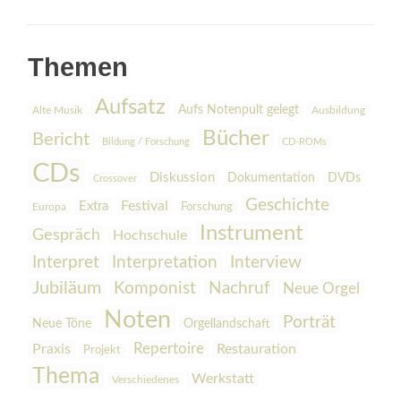
Themen
Aufsatz
Aufs Notenpult gelegt
Alte Musik
Ausbildung
Bücher
Bericht
Bildung / Forschung
CD-ROMs
CDs
Diskussion
Dokumentation
DVDs
Crossover
Geschichte
Festival
Extra
Europa
Forschung
Instrument
Gespräch
Hochschule
Interpretation
Interview
Interpret
Jubiläum
Komponist
Nachruf
Neue Orgel
Noten
Porträt
Orgellandschaft
Neue Töne
Praxis
Repertoire
Restauration
Projekt
Thema
Werkstatt
Verschiedenes