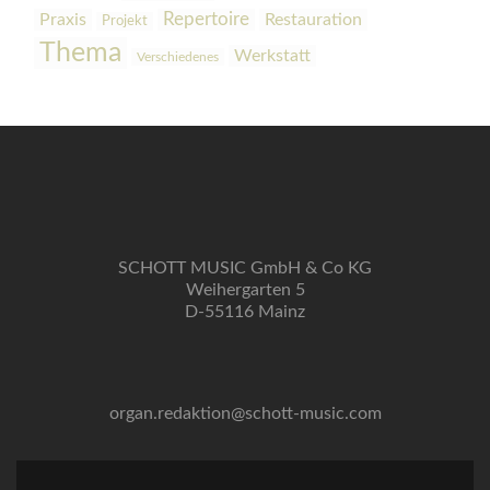
Praxis
Repertoire
Restauration
Projekt
Thema
Werkstatt
Verschiedenes
SCHOTT MUSIC GmbH & Co KG
Weihergarten 5
D-55116 Mainz
organ.redaktion@schott-music.com