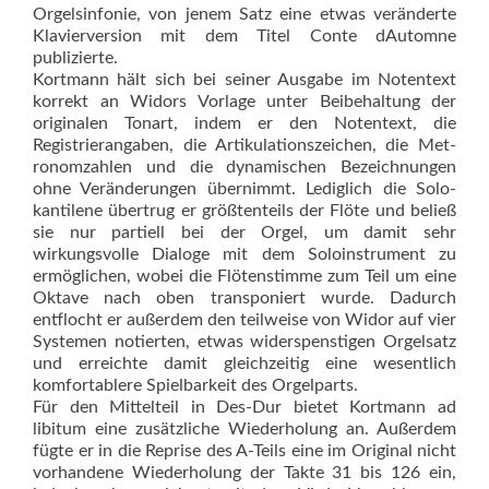
Orgelsinfonie, von jenem Satz eine etwas veränderte
Klavierversion mit dem Titel Conte dAutomne
publizierte.
Kortmann hält sich bei seiner Ausgabe im Notentext
korrekt an Widors Vorlage unter Beibehaltung der
originalen Tonart, indem er den Notentext, die
Registrierangaben, die Artikulationszeichen, die Met­
ronomzahlen und die dynamischen Bezeichnungen
ohne Veränderungen übernimmt. Lediglich die Solo­
kantilene übertrug er größtenteils der Flöte und beließ
sie nur partiell bei der Orgel, um damit sehr
wirkungsvolle Dialoge mit dem Soloinstrument zu
ermöglichen, wobei die Flötenstimme zum Teil um eine
Oktave nach oben transponiert wurde. Dadurch
entflocht er außerdem den teilweise von Widor auf vier
Systemen notierten, etwas widerspenstigen Orgelsatz
und erreichte damit gleichzeitig eine wesentlich
komfortablere Spielbarkeit des Orgelparts.
Für den Mittelteil in Des-Dur bietet Kortmann ad
libitum eine zusätzliche Wiederholung an. Außerdem
fügte er in die Reprise des A-Teils eine im Original nicht
vorhandene Wiederholung der Takte 31 bis 126 ein,