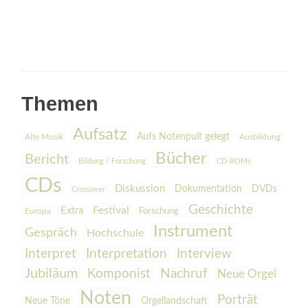
Themen
Aufsatz
Aufs Notenpult gelegt
Alte Musik
Ausbildung
Bücher
Bericht
Bildung / Forschung
CD-ROMs
CDs
Diskussion
Dokumentation
DVDs
Crossover
Geschichte
Festival
Extra
Europa
Forschung
Instrument
Gespräch
Hochschule
Interpretation
Interview
Interpret
Jubiläum
Komponist
Nachruf
Neue Orgel
Noten
Porträt
Orgellandschaft
Neue Töne