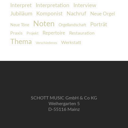
Interpretation
Interview
Interpret
Jubiläum
Komponist
Nachruf
Neue Orgel
Noten
Porträt
Orgellandschaft
Neue Töne
Praxis
Repertoire
Restauration
Projekt
Thema
Werkstatt
Verschiedenes
SCHOTT MUSIC GmbH & Co KG
Weihergarten 5
D-55116 Mainz