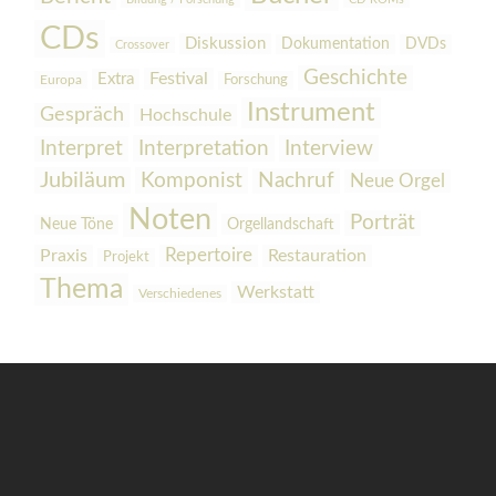
CDs
Diskussion
Dokumentation
DVDs
Crossover
Geschichte
Festival
Extra
Europa
Forschung
Instrument
Gespräch
Hochschule
Interpretation
Interview
Interpret
Jubiläum
Komponist
Nachruf
Neue Orgel
Noten
Porträt
Orgellandschaft
Neue Töne
Praxis
Repertoire
Restauration
Projekt
Thema
Werkstatt
Verschiedenes