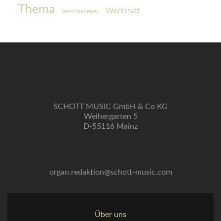
Thema
Werkstatt
Verschiedenes
SCHOTT MUSIC GmbH & Co KG
Weihergarten 5
D-55116 Mainz
organ.redaktion@schott-music.com
Über uns