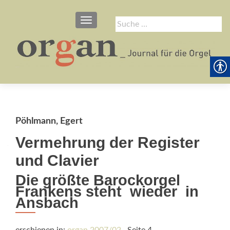
SCHALTE NAVIGATION
Suche
nach:
Pöhlmann, Egert
Vermehrung der Register
und Clavier
Die größte Barockorgel
Frankens steht  wieder  in
Ansbach