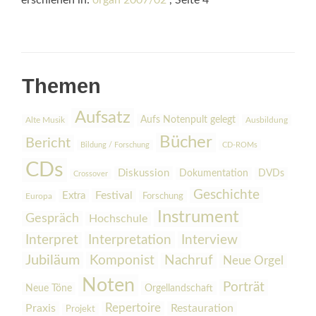
erschienen in:
organ 2007/02
, Seite 4
Themen
Aufsatz
Aufs Notenpult gelegt
Alte Musik
Ausbildung
Bücher
Bericht
Bildung / Forschung
CD-ROMs
CDs
Diskussion
Dokumentation
DVDs
Crossover
Geschichte
Festival
Extra
Europa
Forschung
Instrument
Gespräch
Hochschule
Interpretation
Interview
Interpret
Jubiläum
Komponist
Nachruf
Neue Orgel
Noten
Porträt
Orgellandschaft
Neue Töne
Praxis
Repertoire
Restauration
Projekt