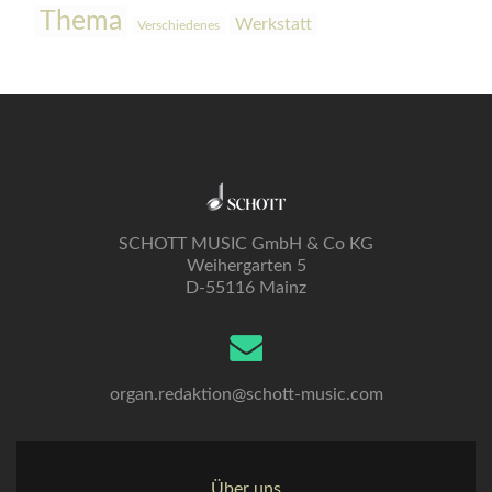
Thema
Werkstatt
Verschiedenes
SCHOTT MUSIC GmbH & Co KG
Weihergarten 5
D-55116 Mainz
organ.redaktion@schott-music.com
Über uns