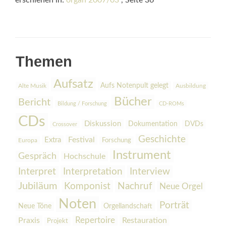
erschienen in:
organ 2007/03
, Seite 36
Themen
Aufsatz
Aufs Notenpult gelegt
Alte Musik
Ausbildung
Bücher
Bericht
Bildung / Forschung
CD-ROMs
CDs
Diskussion
Dokumentation
DVDs
Crossover
Geschichte
Festival
Extra
Europa
Forschung
Instrument
Gespräch
Hochschule
Interpretation
Interview
Interpret
Jubiläum
Komponist
Nachruf
Neue Orgel
Noten
Porträt
Orgellandschaft
Neue Töne
Praxis
Repertoire
Restauration
Projekt