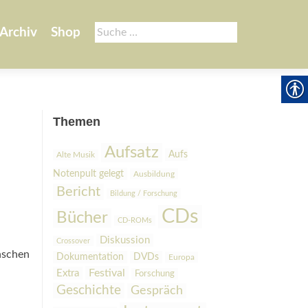
Suche
Archiv
Shop
nach:
Themen
Aufsatz
Aufs
Alte Musik
Notenpult gelegt
Ausbildung
Bericht
Bildung / Forschung
CDs
Bücher
CD-ROMs
Diskussion
Crossover
nschen
Dokumentation
DVDs
Europa
Festival
Extra
Forschung
Geschichte
Gespräch