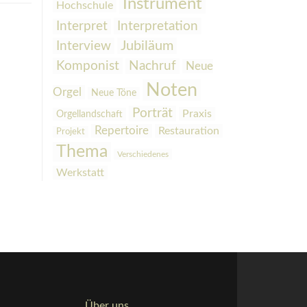
Instrument
Hochschule
Interpretation
Interpret
Interview
Jubiläum
Komponist
Nachruf
Neue
Noten
Orgel
Neue Töne
Porträt
Praxis
Orgellandschaft
Repertoire
Restauration
Projekt
Thema
Verschiedenes
Werkstatt
Über uns