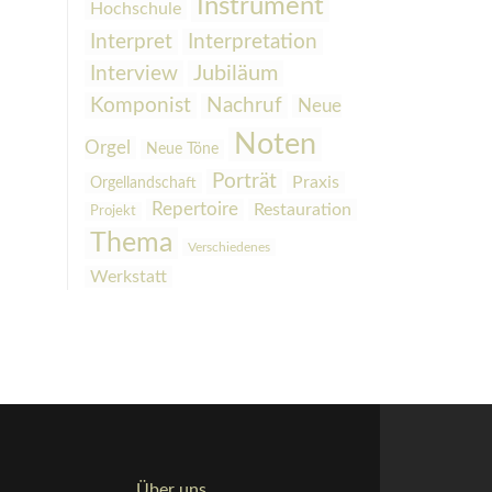
Instrument
Hochschule
Interpretation
Interpret
Interview
Jubiläum
Komponist
Nachruf
Neue
Noten
Orgel
Neue Töne
Porträt
Praxis
Orgellandschaft
Repertoire
Restauration
Projekt
Thema
Verschiedenes
Werkstatt
Über uns