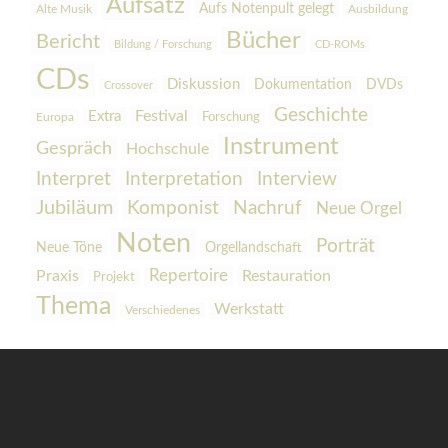
Aufsatz
Aufs Notenpult gelegt
Alte Musik
Ausbildung
Bücher
Bericht
Bildung / Forschung
CD-ROMs
CDs
Diskussion
Dokumentation
DVDs
Crossover
Geschichte
Festival
Extra
Europa
Forschung
Instrument
Gespräch
Hochschule
Interpretation
Interview
Interpret
Jubiläum
Komponist
Nachruf
Neue Orgel
Noten
Porträt
Orgellandschaft
Neue Töne
Praxis
Repertoire
Restauration
Projekt
Thema
Werkstatt
Verschiedenes