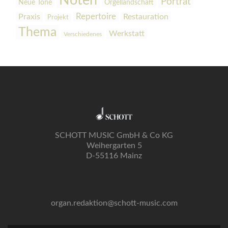
Noten
Porträt
Orgellandschaft
Neue Töne
Praxis
Repertoire
Restauration
Projekt
Thema
Werkstatt
Verschiedenes
SCHOTT MUSIC GmbH & Co KG
Weihergarten 5
D-55116 Mainz
organ.redaktion@schott-music.com