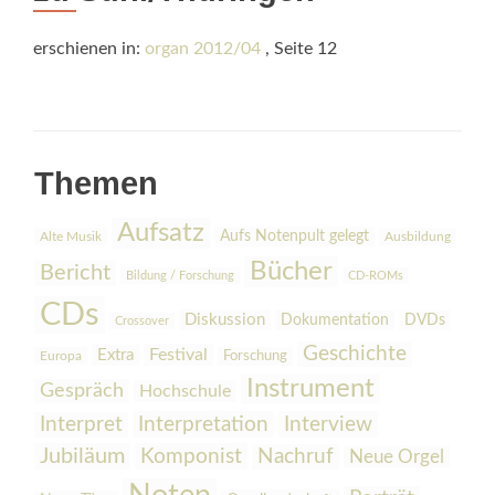
erschienen in:
organ 2012/04
, Seite 12
Themen
Aufsatz
Aufs Notenpult gelegt
Alte Musik
Ausbildung
Bücher
Bericht
Bildung / Forschung
CD-ROMs
CDs
Diskussion
Dokumentation
DVDs
Crossover
Geschichte
Festival
Extra
Europa
Forschung
Instrument
Gespräch
Hochschule
Interpretation
Interview
Interpret
Jubiläum
Komponist
Nachruf
Neue Orgel