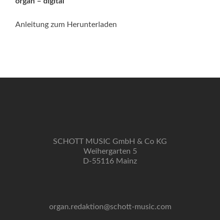
organ – digital
Anleitung zum Herunterladen
SCHOTT MUSIC GmbH & Co KG
Weihergarten 5
D-55116 Mainz
organ.redaktion@schott-music.com