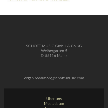
SCHOTT MUSIC GmbH & Co KG
Weihergarten 5
D-55116 Mainz
organ.redaktion@schott-music.com
Über uns
Mediadaten