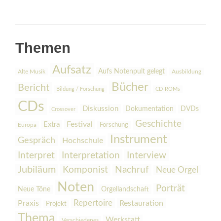
Themen
Aufsatz
Aufs Notenpult gelegt
Alte Musik
Ausbildung
Bücher
Bericht
Bildung / Forschung
CD-ROMs
CDs
Diskussion
Dokumentation
DVDs
Crossover
Geschichte
Festival
Extra
Europa
Forschung
Instrument
Gespräch
Hochschule
Interpretation
Interview
Interpret
Jubiläum
Komponist
Nachruf
Neue Orgel
Noten
Porträt
Orgellandschaft
Neue Töne
Praxis
Repertoire
Restauration
Projekt
Thema
Werkstatt
Verschiedenes